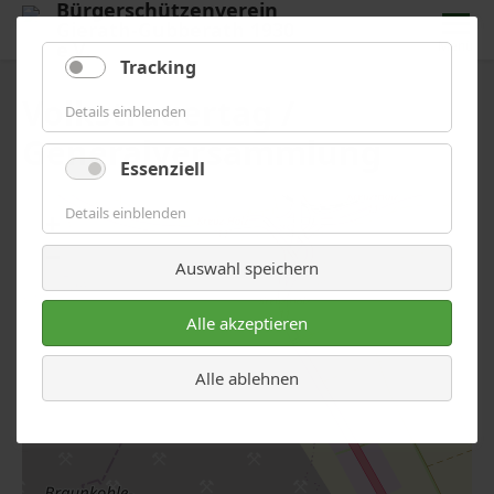
Bürgerschützenverein
Gierath-Gubberath 1930
e.V.
Menü
Tracking
Tracking
Volkstrauertag /
Details einblenden
Generalversammlung
Essenziell
Essenziell
Details einblenden
+
−
Auswahl speichern
Alle akzeptieren
Alle ablehnen