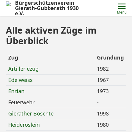
Bürgerschützenverein
Gierath-Gubberath 1930
e.V.
Menü
Alle aktiven Züge im
Überblick
Zug
Gründung
Mehr Details zu
Artilleriezug
1982
Mehr Details zu
Edelweiss
1967
Mehr Details zu
Enzian
1973
Mehr Details zu
Feuerwehr
-
Mehr Details zu
Gierather Boschte
1998
Mehr Details zu
Heideröslein
1980