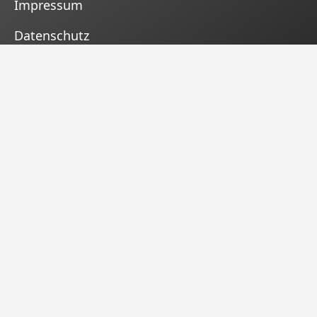
Impressum
Datenschutz
Kontakt
Satzung
Tracking
Tracking
Details einblenden
Details ausblenden
Matomo
Essenziell
Essenziell
Details einblenden
Details ausblenden
Contao HTTPS CSRF Token
Schützt vor Cross-Site-Request-Forgery Angriffen.