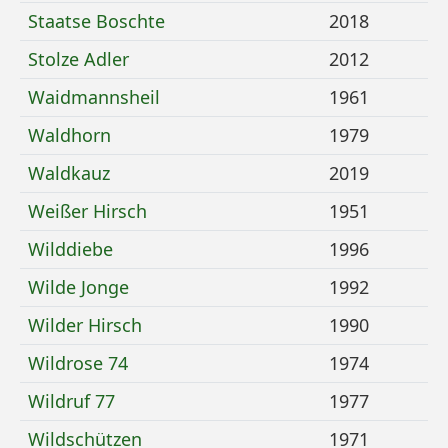
Mehr Details zu
Staatse Boschte
2018
Mehr Details zu
Stolze Adler
2012
Mehr Details zu
Waidmannsheil
1961
Mehr Details zu
Waldhorn
1979
Mehr Details zu
Waldkauz
2019
Mehr Details zu
Weißer Hirsch
1951
Mehr Details zu
Wilddiebe
1996
Mehr Details zu
Wilde Jonge
1992
Mehr Details zu
Wilder Hirsch
1990
Mehr Details zu
Wildrose 74
1974
Mehr Details zu
Wildruf 77
1977
Mehr Details zu
Wildschützen
1971