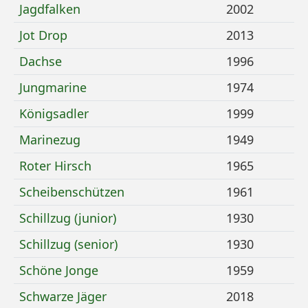
Mehr Details zu
Jagdfalken
2002
Mehr Details zu
Jot Drop
2013
Mehr Details zu
Dachse
1996
Mehr Details zu
Jungmarine
1974
Mehr Details zu
Königsadler
1999
Mehr Details zu
Marinezug
1949
Mehr Details zu
Roter Hirsch
1965
Mehr Details zu
Scheibenschützen
1961
Mehr Details zu
Schillzug (junior)
1930
Mehr Details zu
Schillzug (senior)
1930
Mehr Details zu
Schöne Jonge
1959
Mehr Details zu
Schwarze Jäger
2018